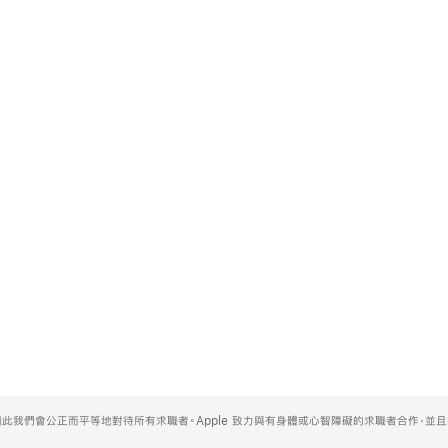
，因此我們會公正而平等地對待所有求職者。Apple 致力與有身體或心智障礙的求職者合作，並