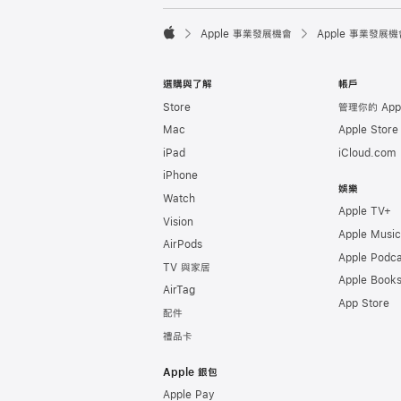

Apple 事業發展機會
Apple 事業發展機
Apple
選購與了解
帳戶
Store
管理你的 Appl
Mac
Apple Stor
iPad
iCloud.com
iPhone
娛樂
Watch
Apple TV+
Vision
Apple Music
AirPods
Apple Podca
TV 與家居
Apple Book
AirTag
App Store
配件
禮品卡
Apple 銀包
Apple Pay