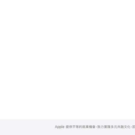
Apple
Footer
Apple 提供平等的就業機會，致力實踐多元共融文化