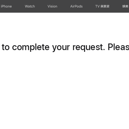
iPhone
Watch
Vision
AirPods
TV 與家居
娛樂
o complete your request. Please