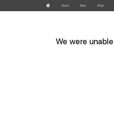
Apple
Store
Mac
iPad
We were unable t