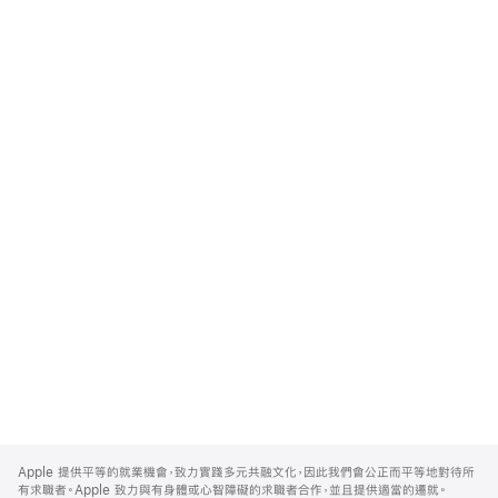
Apple
Footer
Apple 提供平等的就業機會，致力實踐多元共融文化，因此我們會公正而平等地對待所
有求職者。Apple 致力與有身體或心智障礙的求職者合作，並且提供適當的遷就。