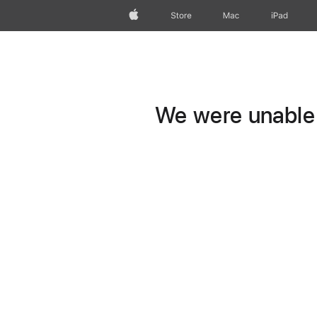
Apple
Store
Mac
iPad
We were unable t