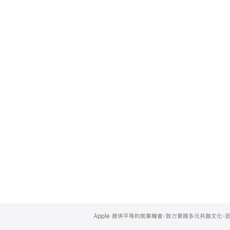
Apple
Footer
Apple 提供平等的就業機會，致力實踐多元共融文化