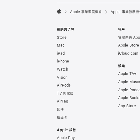

Apple 事業發展機會
Apple 事業發展機
Apple
選購與了解
帳戶
Store
管理你的 Appl
Mac
Apple Stor
iPad
iCloud.com
iPhone
娛樂
Watch
Apple TV+
Vision
Apple Music
AirPods
Apple Podca
TV 與家居
Apple Book
AirTag
App Store
配件
禮品卡
Apple 銀包
Apple Pay