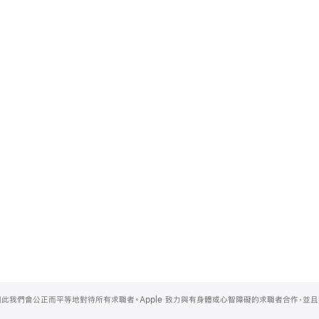
，因此我們會公正而平等地對待所有求職者。Apple 致力與有身體或心智障礙的求職者合作，並