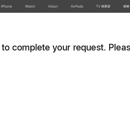
iPhone
Watch
Vision
AirPods
TV 與家居
娛樂
o complete your request. Please