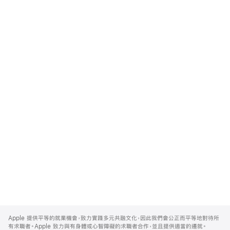
Apple
Footer
Apple 提供平等的就業機會，致力實踐多元共融文化，因此我們會公正而平等地對待所
有求職者。Apple 致力與有身體或心智障礙的求職者合作，並且提供適當的遷就。