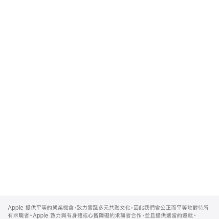
Apple
Footer
Apple 提供平等的就業機會，致力實踐多元共融文化，因此我們會公正而平等地對待所
有求職者。Apple 致力與有身體或心智障礙的求職者合作，並且提供適當的遷就。