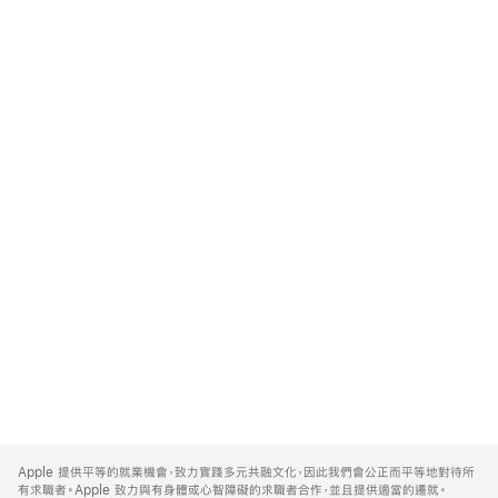
Apple
Footer
Apple 提供平等的就業機會，致力實踐多元共融文化，因此我們會公正而平等地對待所
有求職者。Apple 致力與有身體或心智障礙的求職者合作，並且提供適當的遷就。