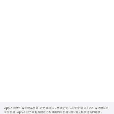
Apple
Footer
Apple 提供平等的就業機會，致力實踐多元共融文化，因此我們會公正而平等地對待所
有求職者。Apple 致力與有身體或心智障礙的求職者合作，並且提供適當的遷就。