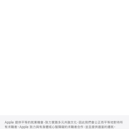
Apple
Footer
Apple 提供平等的就業機會，致力實踐多元共融文化，因此我們會公正而平等地對待所
有求職者。Apple 致力與有身體或心智障礙的求職者合作，並且提供適當的遷就。