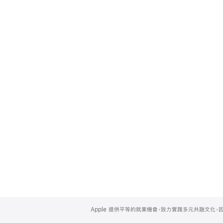
Apple
Footer
Apple 提供平等的就業機會，致力實踐多元共融文化