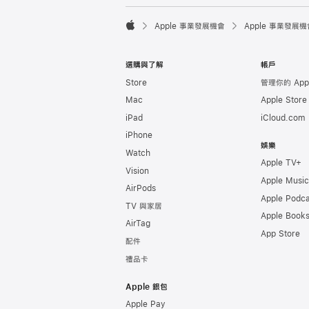

Apple 事業發展機會
Apple 事業發展機
Apple
選購與了解
帳戶
Store
管理你的 Appl
Mac
Apple Stor
iPad
iCloud.com
iPhone
娛樂
Watch
Apple TV+
Vision
Apple Music
AirPods
Apple Podca
TV 與家居
Apple Book
AirTag
App Store
配件
禮品卡
Apple 銀包
Apple Pay