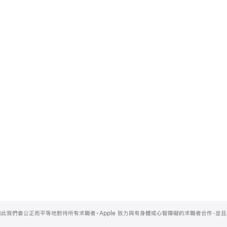
，因此我們會公正而平等地對待所有求職者。Apple 致力與有身體或心智障礙的求職者合作，並