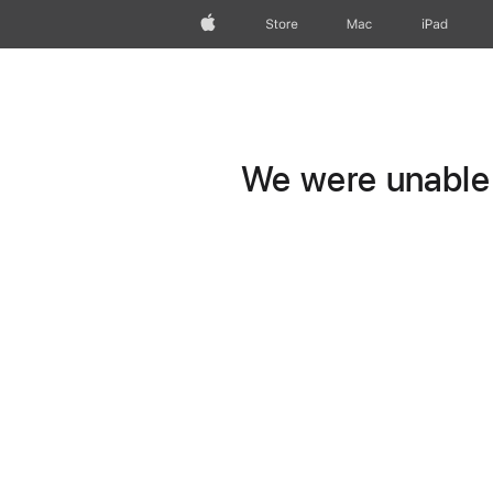
Apple
Store
Mac
iPad
We were unable t