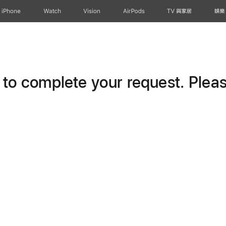
iPhone
Watch
Vision
AirPods
TV 與家居
娛樂
o complete your request. Please