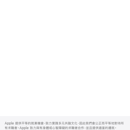
Apple
Footer
Apple 提供平等的就業機會，致力實踐多元共融文化，因此我們會公正而平等地對待所
有求職者。Apple 致力與有身體或心智障礙的求職者合作，並且提供適當的遷就。