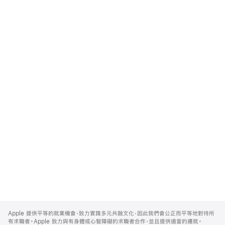
Apple
Footer
Apple 提供平等的就業機會，致力實踐多元共融文化，因此我們會公正而平等地對待所
有求職者。Apple 致力與有身體或心智障礙的求職者合作，並且提供適當的遷就。