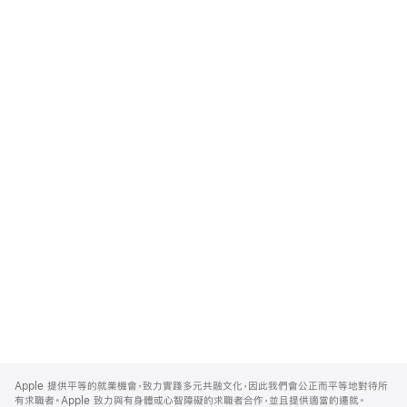
Apple
Footer
Apple 提供平等的就業機會，致力實踐多元共融文化，因此我們會公正而平等地對待所
有求職者。Apple 致力與有身體或心智障礙的求職者合作，並且提供適當的遷就。