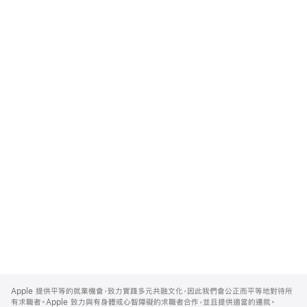
Apple
Footer
Apple 提供平等的就業機會，致力實踐多元共融文化，因此我們會公正而平等地對待所
有求職者。Apple 致力與有身體或心智障礙的求職者合作，並且提供適當的遷就。