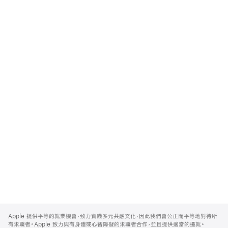
Apple
Footer
Apple 提供平等的就業機會，致力實踐多元共融文化，因此我們會公正而平等地對待所
有求職者。Apple 致力與有身體或心智障礙的求職者合作，並且提供適當的遷就。