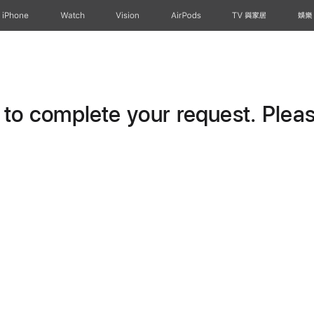
iPhone
Watch
Vision
AirPods
TV 與家居
娛樂
o complete your request. Please