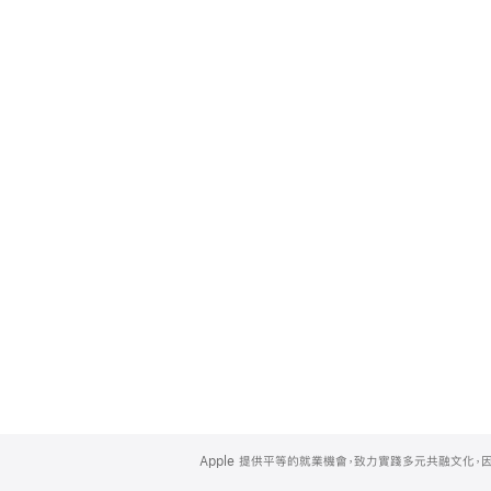
Apple
Footer
Apple 提供平等的就業機會，致力實踐多元共融文化