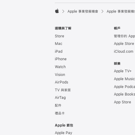

Apple 事業發展機會
Apple 事業發展機
Apple
選購與了解
帳戶
Store
管理你的 Appl
Mac
Apple Stor
iPad
iCloud.com
iPhone
娛樂
Watch
Apple TV+
Vision
Apple Music
AirPods
Apple Podca
TV 與家居
Apple Book
AirTag
App Store
配件
禮品卡
Apple 銀包
Apple Pay