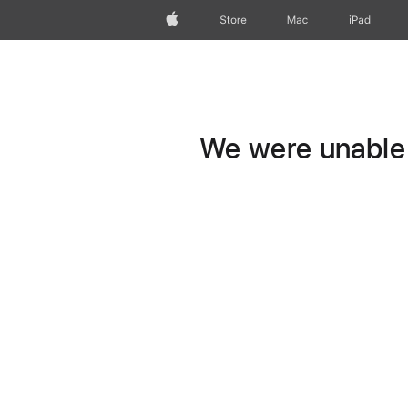
Apple
Store
Mac
iPad
We were unable t