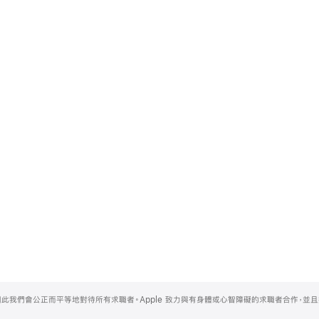
，因此我們會公正而平等地對待所有求職者。Apple 致力與有身體或心智障礙的求職者合作，並