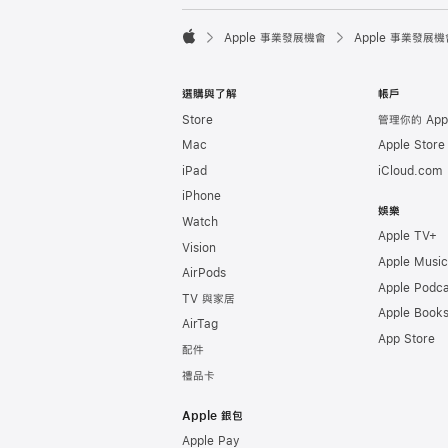

Apple 事業發展機會
Apple 事業發展機
Apple
選購與了解
帳戶
Store
管理你的 Appl
Mac
Apple Stor
iPad
iCloud.com
iPhone
娛樂
Watch
Apple TV+
Vision
Apple Music
AirPods
Apple Podca
TV 與家居
Apple Book
AirTag
App Store
配件
禮品卡
Apple 銀包
Apple Pay