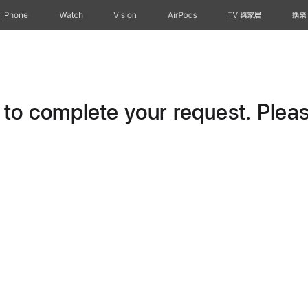
iPhone
Watch
Vision
AirPods
TV 與家居
娛樂
o complete your request. Please