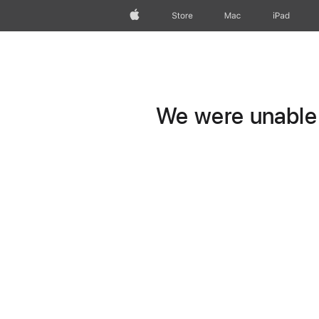
Apple
Store
Mac
iPad
We were unable t