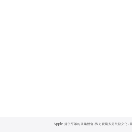
Apple
Footer
Apple 提供平等的就業機會，致力實踐多元共融文化