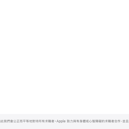
，因此我們會公正而平等地對待所有求職者。Apple 致力與有身體或心智障礙的求職者合作，並