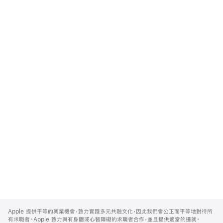
Apple
Footer
Apple 提供平等的就業機會，致力實踐多元共融文化，因此我們會公正而平等地對待所
有求職者。Apple 致力與有身體或心智障礙的求職者合作，並且提供適當的遷就。