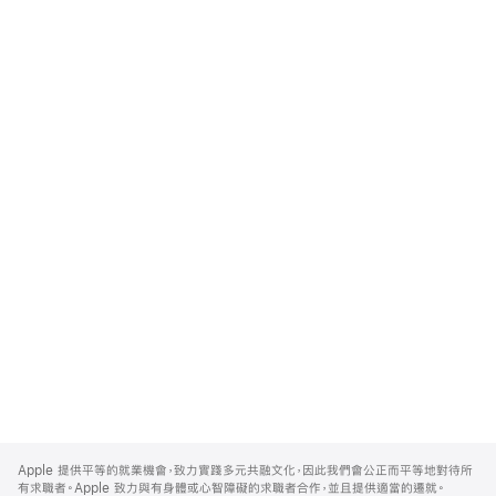
Apple
Footer
Apple 提供平等的就業機會，致力實踐多元共融文化，因此我們會公正而平等地對待所
有求職者。Apple 致力與有身體或心智障礙的求職者合作，並且提供適當的遷就。