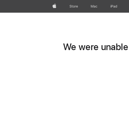
Apple
Store
Mac
iPad
We were unable t