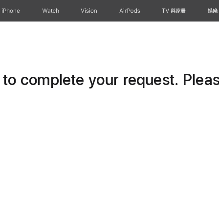
iPhone
Watch
Vision
AirPods
TV 與家居
娛樂
o complete your request. Please