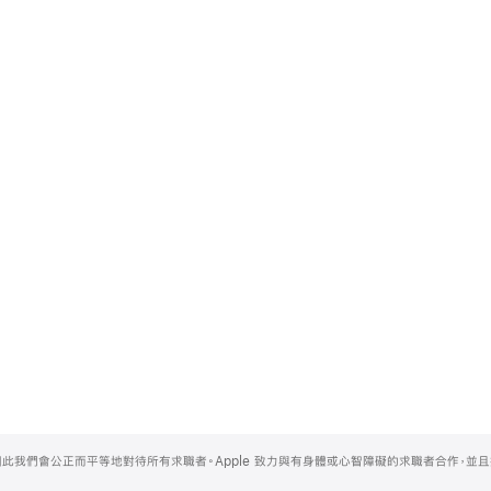
，因此我們會公正而平等地對待所有求職者。Apple 致力與有身體或心智障礙的求職者合作，並