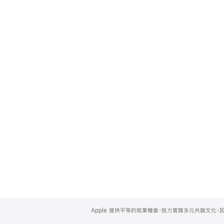
Apple
Footer
Apple 提供平等的就業機會，致力實踐多元共融文化