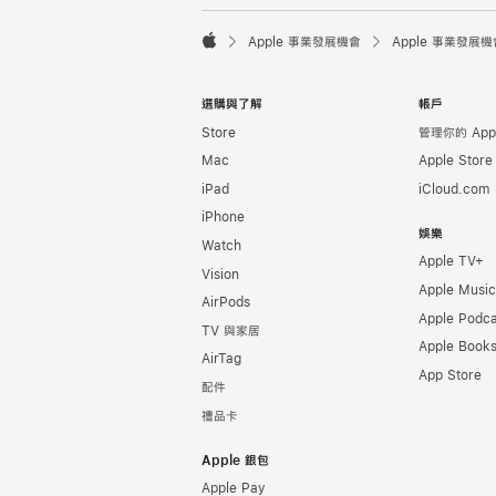

Apple 事業發展機會
Apple 事業發展機
Apple
選購與了解
帳戶
Store
管理你的 Appl
Mac
Apple Stor
iPad
iCloud.com
iPhone
娛樂
Watch
Apple TV+
Vision
Apple Music
AirPods
Apple Podca
TV 與家居
Apple Book
AirTag
App Store
配件
禮品卡
Apple 銀包
Apple Pay