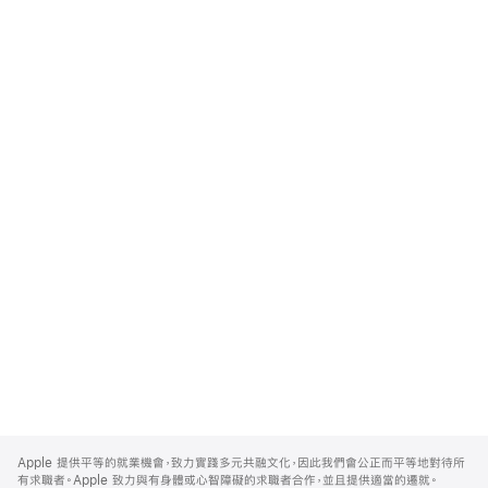
Apple
Footer
Apple 提供平等的就業機會，致力實踐多元共融文化，因此我們會公正而平等地對待所
有求職者。Apple 致力與有身體或心智障礙的求職者合作，並且提供適當的遷就。