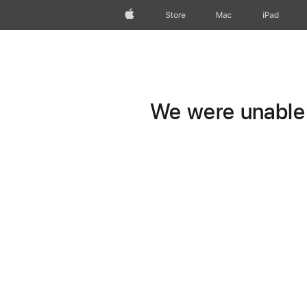
Apple
Store
Mac
iPad
We were unable t