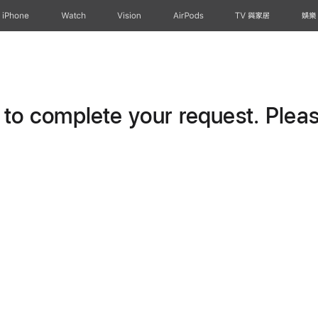
iPhone
Watch
Vision
AirPods
TV 與家居
娛樂
o complete your request. Please