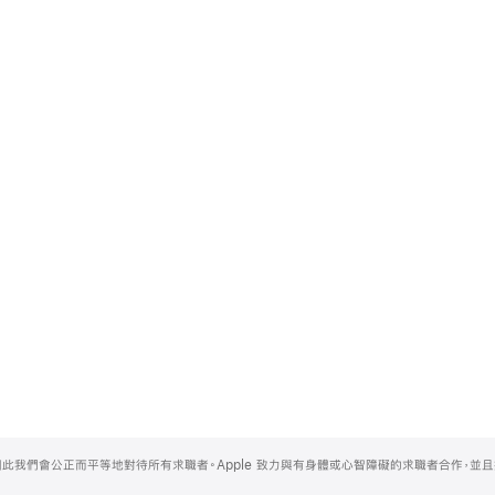
，因此我們會公正而平等地對待所有求職者。Apple 致力與有身體或心智障礙的求職者合作，並