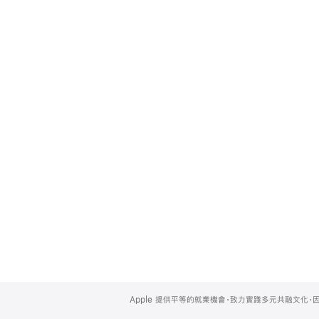
Apple
Footer
Apple 提供平等的就業機會，致力實踐多元共融文化