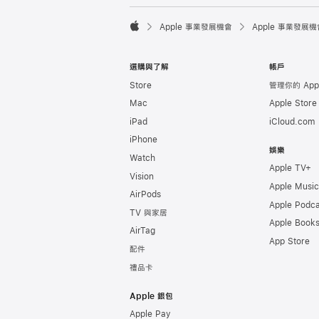

Apple 事業發展機會
Apple 事業發展機
Apple
選購與了解
帳戶
Store
管理你的 Appl
Mac
Apple Stor
iPad
iCloud.com
iPhone
娛樂
Watch
Apple TV+
Vision
Apple Music
AirPods
Apple Podca
TV 與家居
Apple Book
AirTag
App Store
配件
禮品卡
Apple 銀包
Apple Pay