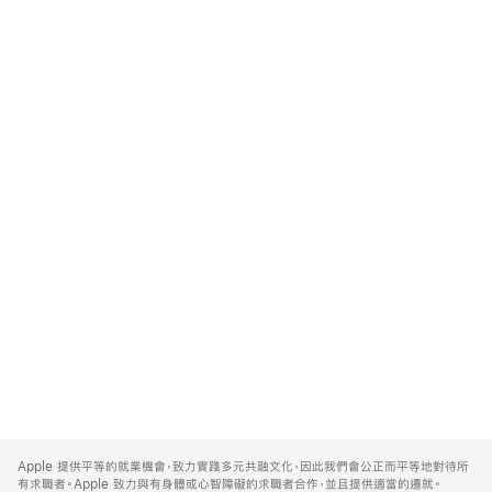
Apple
Footer
Apple 提供平等的就業機會，致力實踐多元共融文化，因此我們會公正而平等地對待所
有求職者。Apple 致力與有身體或心智障礙的求職者合作，並且提供適當的遷就。