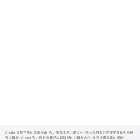
Apple
Footer
Apple 提供平等的就業機會，致力實踐多元共融文化，因此我們會公正而平等地對待所
有求職者。Apple 致力與有身體或心智障礙的求職者合作，並且提供適當的遷就。