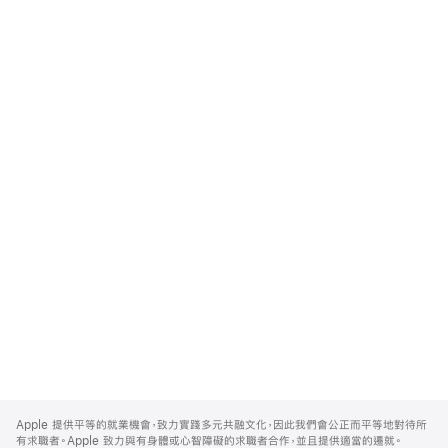
Apple
Footer
Apple 提供平等的就業機會，致力實踐多元共融文化，因此我們會公正而平等地對待所
有求職者。Apple 致力與有身體或心智障礙的求職者合作，並且提供適當的遷就。