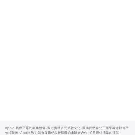
Apple
Footer
Apple 提供平等的就業機會，致力實踐多元共融文化，因此我們會公正而平等地對待所
有求職者。Apple 致力與有身體或心智障礙的求職者合作，並且提供適當的遷就。