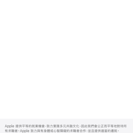
Apple
Footer
Apple 提供平等的就業機會，致力實踐多元共融文化，因此我們會公正而平等地對待所
有求職者。Apple 致力與有身體或心智障礙的求職者合作，並且提供適當的遷就。