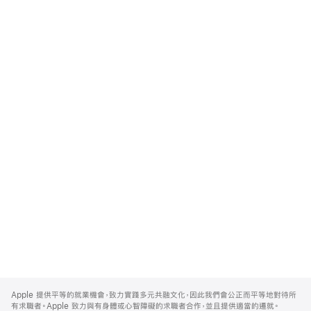
Apple
Footer
Apple 提供平等的就業機會，致力實踐多元共融文化，因此我們會公正而平等地對待所
有求職者。Apple 致力與有身體或心智障礙的求職者合作，並且提供適當的遷就。