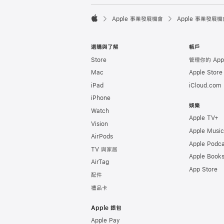

Apple 事業發展機會
Apple 事業發展機
Apple
選購與了解
帳戶
Store
管理你的 Appl
Mac
Apple Stor
iPad
iCloud.com
iPhone
娛樂
Watch
Apple TV+
Vision
Apple Music
AirPods
Apple Podca
TV 與家居
Apple Book
AirTag
App Store
配件
禮品卡
Apple 銀包
Apple Pay