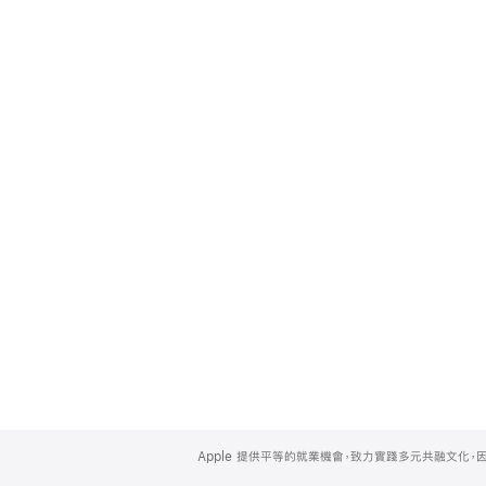
Apple
Footer
Apple 提供平等的就業機會，致力實踐多元共融文化