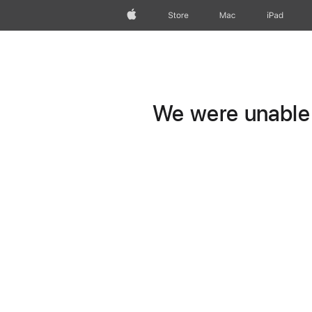
Apple
Store
Mac
iPad
We were unable t