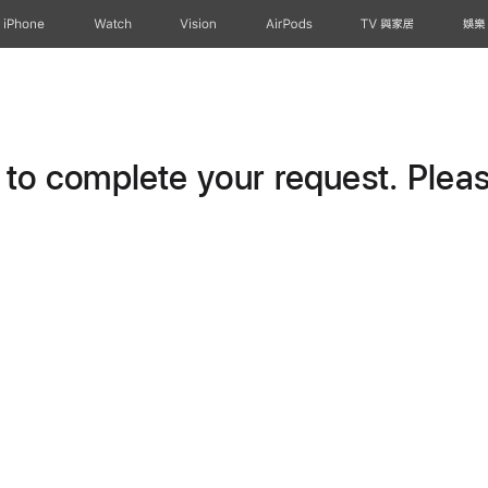
iPhone
Watch
Vision
AirPods
TV 與家居
娛樂
o complete your request. Please