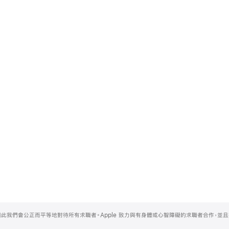
，因此我們會公正而平等地對待所有求職者。Apple 致力與有身體或心智障礙的求職者合作，並