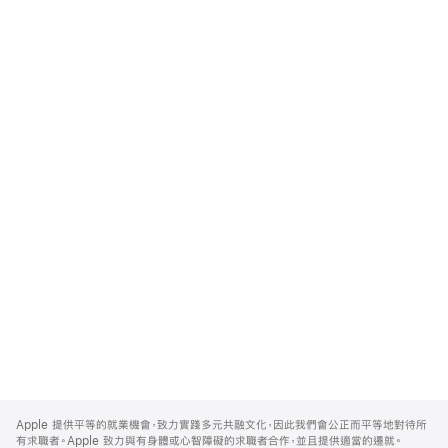
Apple
Footer
Apple 提供平等的就業機會，致力實踐多元共融文化，因此我們會公正而平等地對待所
有求職者。Apple 致力與有身體或心智障礙的求職者合作，並且提供適當的遷就。