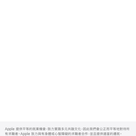
Apple
Footer
Apple 提供平等的就業機會，致力實踐多元共融文化，因此我們會公正而平等地對待所
有求職者。Apple 致力與有身體或心智障礙的求職者合作，並且提供適當的遷就。