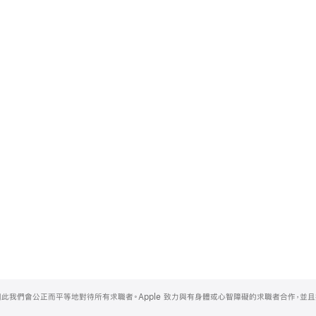
，因此我們會公正而平等地對待所有求職者。Apple 致力與有身體或心智障礙的求職者合作，並