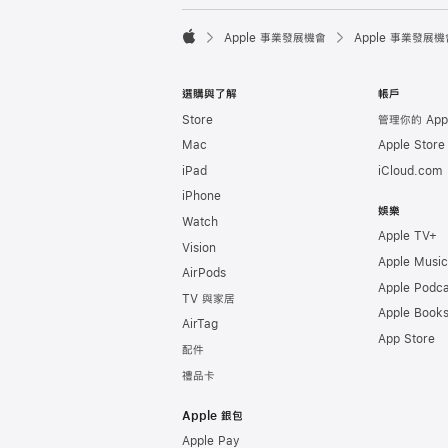

Apple 事業發展機會
Apple 事業發展機
Apple
選購與了解
帳戶
Store
管理你的 Appl
Mac
Apple Stor
iPad
iCloud.com
iPhone
娛樂
Watch
Apple TV+
Vision
Apple Music
AirPods
Apple Podca
TV 與家居
Apple Book
AirTag
App Store
配件
禮品卡
Apple 銀包
Apple Pay