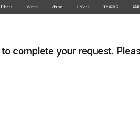
iPhone
Watch
Vision
AirPods
TV 與家居
娛樂
o complete your request. Please