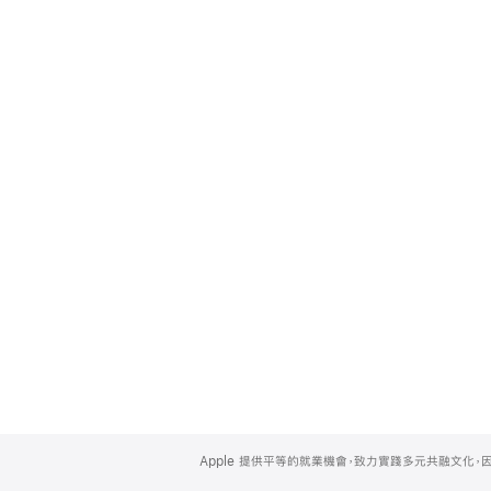
Apple
Footer
Apple 提供平等的就業機會，致力實踐多元共融文化