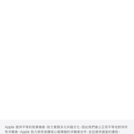
Apple
Footer
Apple 提供平等的就業機會，致力實踐多元共融文化，因此我們會公正而平等地對待所
有求職者。Apple 致力與有身體或心智障礙的求職者合作，並且提供適當的遷就。