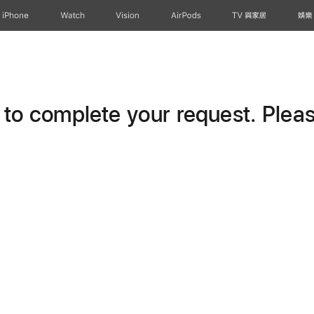
iPhone
Watch
Vision
AirPods
TV 與家居
娛樂
o complete your request. Please