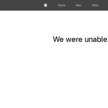
Apple
Store
Mac
iPad
We were unable t