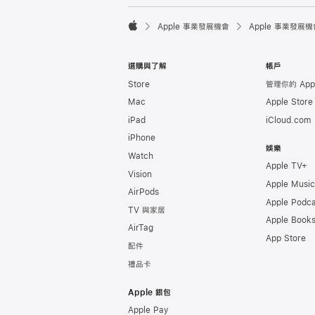

Apple 事業發展機會
Apple 事業發展機
Apple
選購與了解
帳戶
Store
管理你的 Appl
Mac
Apple Stor
iPad
iCloud.com
iPhone
娛樂
Watch
Apple TV+
Vision
Apple Music
AirPods
Apple Podca
TV 與家居
Apple Book
AirTag
App Store
配件
禮品卡
Apple 銀包
Apple Pay