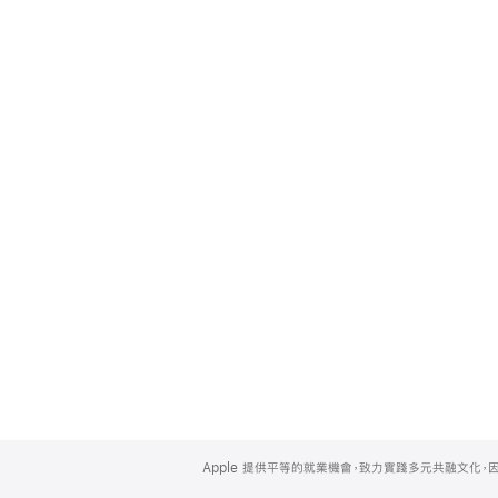
Apple
Footer
Apple 提供平等的就業機會，致力實踐多元共融文化