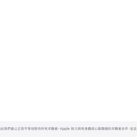
，因此我們會公正而平等地對待所有求職者。Apple 致力與有身體或心智障礙的求職者合作，並