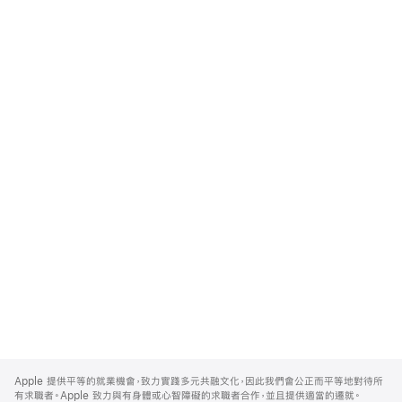
Apple
Footer
Apple 提供平等的就業機會，致力實踐多元共融文化，因此我們會公正而平等地對待所
有求職者。Apple 致力與有身體或心智障礙的求職者合作，並且提供適當的遷就。