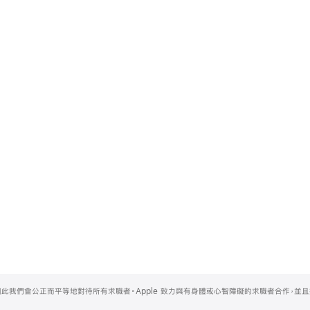
，因此我們會公正而平等地對待所有求職者。Apple 致力與有身體或心智障礙的求職者合作，並