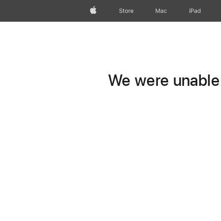
Apple
Store
Mac
iPad
We were unable t