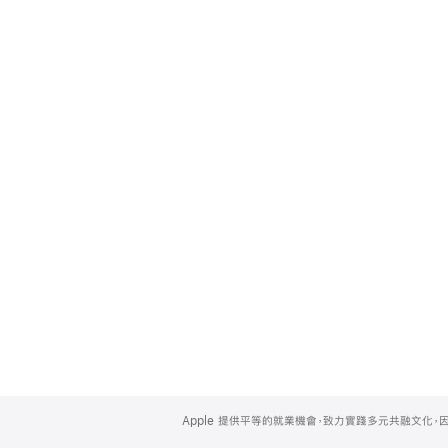
Apple
Footer
Apple 提供平等的就業機會，致力實踐多元共融文化