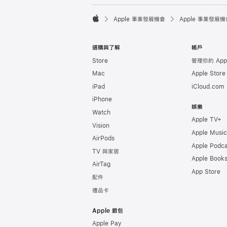

Apple 事業發展機會
Apple 事業發展機
Apple
選購與了解
帳戶
Store
管理你的 Appl
Mac
Apple Stor
iPad
iCloud.com
iPhone
娛樂
Watch
Apple TV+
Vision
Apple Music
AirPods
Apple Podca
TV 與家居
Apple Book
AirTag
App Store
配件
禮品卡
Apple 銀包
Apple Pay