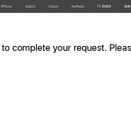
iPhone
Watch
Vision
AirPods
TV 與家居
娛樂
o complete your request. Please