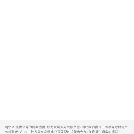
Apple
Footer
Apple 提供平等的就業機會，致力實踐多元共融文化，因此我們會公正而平等地對待所
有求職者。Apple 致力與有身體或心智障礙的求職者合作，並且提供適當的遷就。