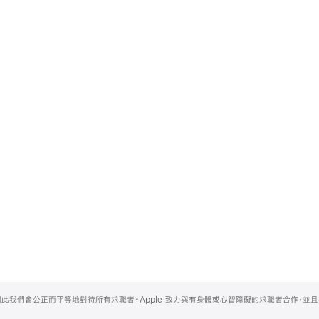
，因此我們會公正而平等地對待所有求職者。Apple 致力與有身體或心智障礙的求職者合作，並