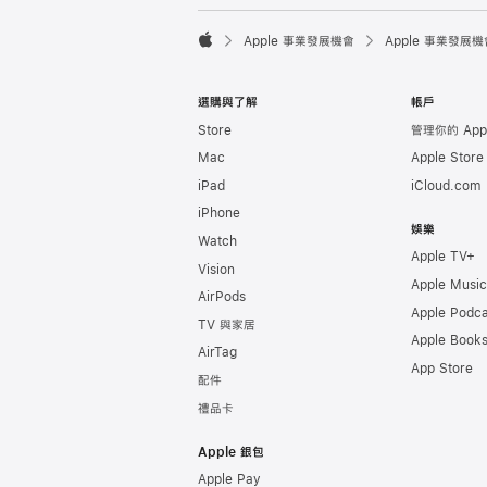

Apple 事業發展機會
Apple 事業發展機
Apple
選購與了解
帳戶
Store
管理你的 Appl
Mac
Apple Stor
iPad
iCloud.com
iPhone
娛樂
Watch
Apple TV+
Vision
Apple Music
AirPods
Apple Podca
TV 與家居
Apple Book
AirTag
App Store
配件
禮品卡
Apple 銀包
Apple Pay