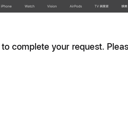
iPhone
Watch
Vision
AirPods
TV 與家居
娛樂
o complete your request. Please