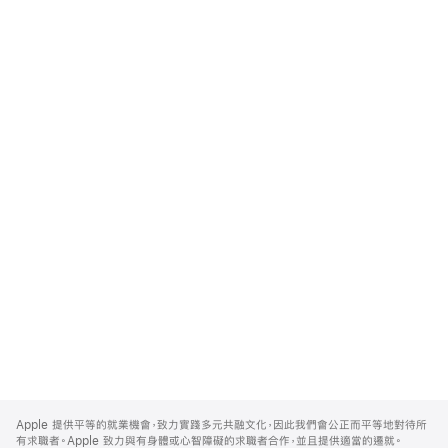
Apple
Footer
Apple 提供平等的就業機會，致力實踐多元共融文化，因此我們會公正而平等地對待所
有求職者。Apple 致力與有身體或心智障礙的求職者合作，並且提供適當的遷就。