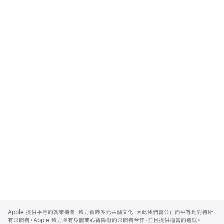
Apple
Footer
Apple 提供平等的就業機會，致力實踐多元共融文化，因此我們會公正而平等地對待所
有求職者。Apple 致力與有身體或心智障礙的求職者合作，並且提供適當的遷就。