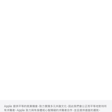
Apple
Footer
Apple 提供平等的就業機會，致力實踐多元共融文化，因此我們會公正而平等地對待所
有求職者。Apple 致力與有身體或心智障礙的求職者合作，並且提供適當的遷就。