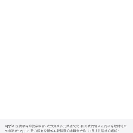
Apple
Footer
Apple 提供平等的就業機會，致力實踐多元共融文化，因此我們會公正而平等地對待所
有求職者。Apple 致力與有身體或心智障礙的求職者合作，並且提供適當的遷就。