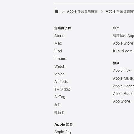

Apple 事業發展機會
Apple 事業發展機
Apple
選購與了解
帳戶
Store
管理你的 Appl
Mac
Apple Stor
iPad
iCloud.com
iPhone
娛樂
Watch
Apple TV+
Vision
Apple Music
AirPods
Apple Podca
TV 與家居
Apple Book
AirTag
App Store
配件
禮品卡
Apple 銀包
Apple Pay