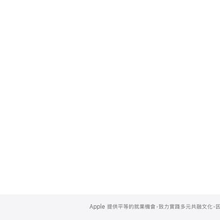
Apple
Footer
Apple 提供平等的就業機會，致力實踐多元共融文化