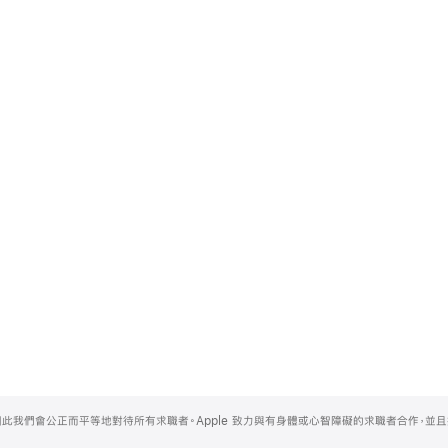
，因此我們會公正而平等地對待所有求職者。Apple 致力與有身體或心智障礙的求職者合作，並