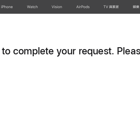
iPhone
Watch
Vision
AirPods
TV 與家居
娛樂
o complete your request. Please