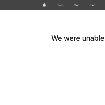
Apple
Store
Mac
iPad
We were unable t