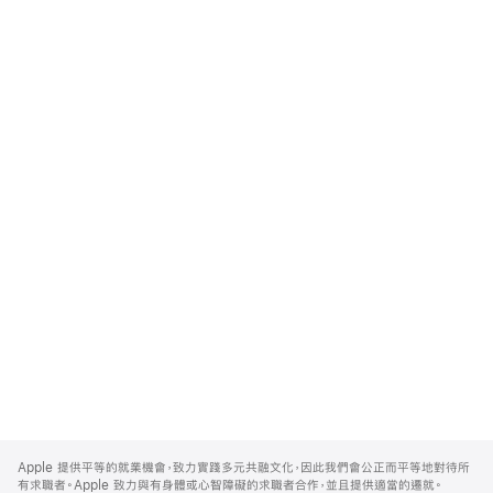
Apple
Footer
Apple 提供平等的就業機會，致力實踐多元共融文化，因此我們會公正而平等地對待所
有求職者。Apple 致力與有身體或心智障礙的求職者合作，並且提供適當的遷就。