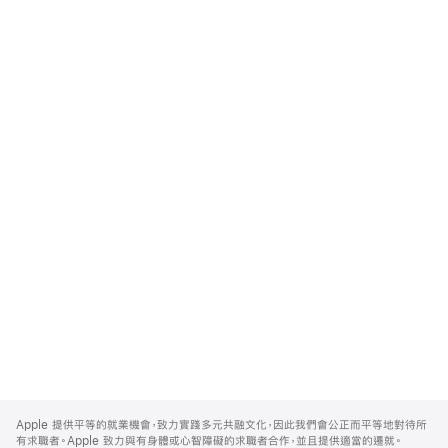
Apple
Footer
Apple 提供平等的就業機會，致力實踐多元共融文化，因此我們會公正而平等地對待所
有求職者。Apple 致力與有身體或心智障礙的求職者合作，並且提供適當的遷就。