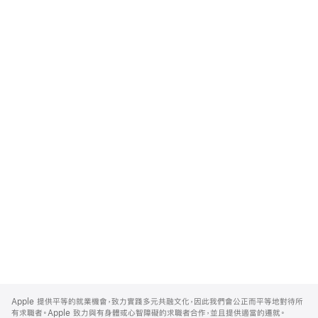
Apple
Footer
Apple 提供平等的就業機會，致力實踐多元共融文化，因此我們會公正而平等地對待所
有求職者。Apple 致力與有身體或心智障礙的求職者合作，並且提供適當的遷就。