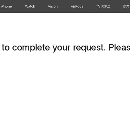
iPhone
Watch
Vision
AirPods
TV 與家居
娛樂
o complete your request. Please