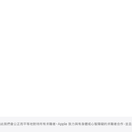
，因此我們會公正而平等地對待所有求職者。Apple 致力與有身體或心智障礙的求職者合作，並