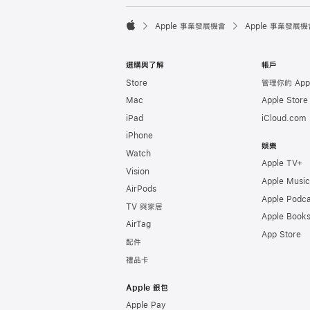

Apple 事業發展機會
Apple 事業發展機
Apple
選購與了解
帳戶
Store
管理你的 Appl
Mac
Apple Stor
iPad
iCloud.com
iPhone
娛樂
Watch
Apple TV+
Vision
Apple Music
AirPods
Apple Podca
TV 與家居
Apple Book
AirTag
App Store
配件
禮品卡
Apple 銀包
Apple Pay