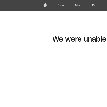
Apple
Store
Mac
iPad
We were unable t