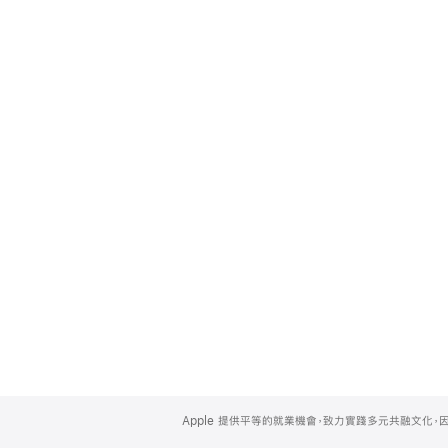
Apple
Footer
Apple 提供平等的就業機會，致力實踐多元共融文化