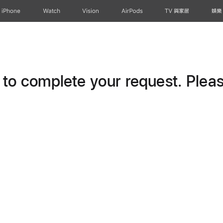
iPhone
Watch
Vision
AirPods
TV 與家居
娛樂
o complete your request. Please