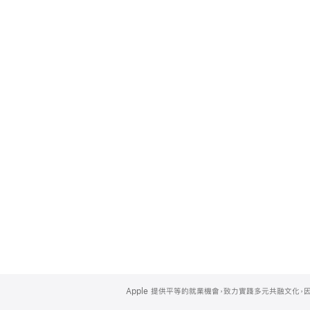
Apple
Footer
Apple 提供平等的就業機會，致力實踐多元共融文化