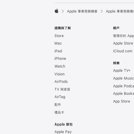

Apple 事業發展機會
Apple 事業發展機
Apple
選購與了解
帳戶
Store
管理你的 Appl
Mac
Apple Stor
iPad
iCloud.com
iPhone
娛樂
Watch
Apple TV+
Vision
Apple Music
AirPods
Apple Podca
TV 與家居
Apple Book
AirTag
App Store
配件
禮品卡
Apple 銀包
Apple Pay