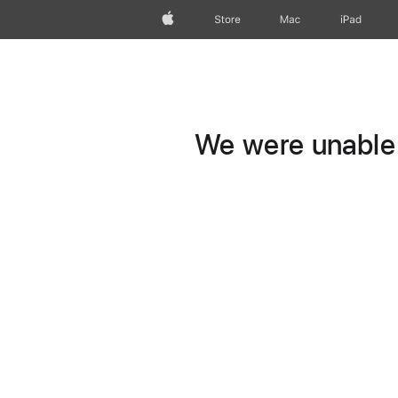
Apple
Store
Mac
iPad
We were unable t