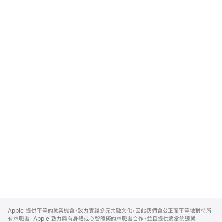
Apple
Footer
Apple 提供平等的就業機會，致力實踐多元共融文化，因此我們會公正而平等地對待所
有求職者。Apple 致力與有身體或心智障礙的求職者合作，並且提供適當的遷就。