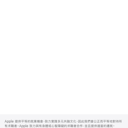
Apple
Footer
Apple 提供平等的就業機會，致力實踐多元共融文化，因此我們會公正而平等地對待所
有求職者。Apple 致力與有身體或心智障礙的求職者合作，並且提供適當的遷就。