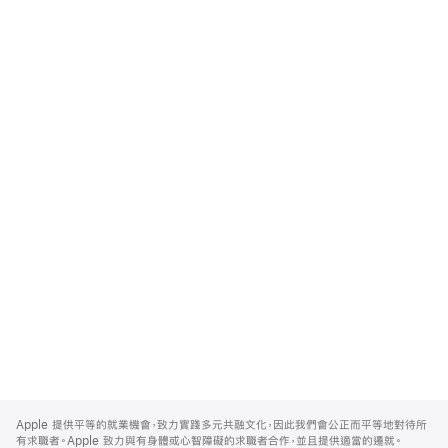
Apple
Footer
Apple 提供平等的就業機會，致力實踐多元共融文化，因此我們會公正而平等地對待所
有求職者。Apple 致力與有身體或心智障礙的求職者合作，並且提供適當的遷就。